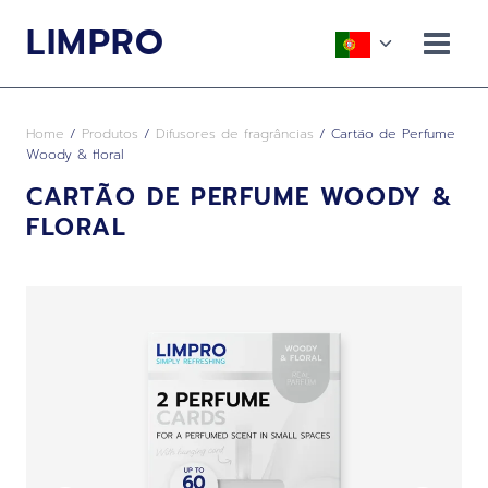
Skip
LIMPRO
to
Toggle
content
child
menu
Home
/
Produtos
/
Difusores de fragrâncias
/
Cartão de Perfume
Woody & floral
CARTÃO DE PERFUME WOODY &
FLORAL