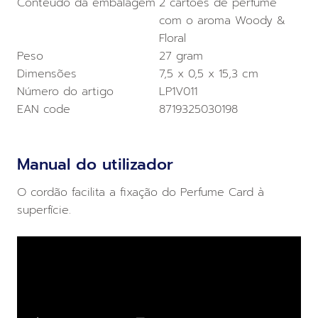
Conteúdo da embalagem
2 cartões de perfume
com o aroma Woody &
Floral
Peso
27 gram
Dimensões
7,5 x 0,5 x 15,3 cm
Número do artigo
LP1V011
EAN code
8719325030198
Manual do utilizador
O cordão facilita a fixação do Perfume Card à
superfície.