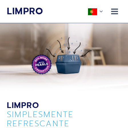
Skip
LIMPRO
to
Toggle
content
child
menu
LIMPRO
SIMPLESMENTE
REFRESCANTE