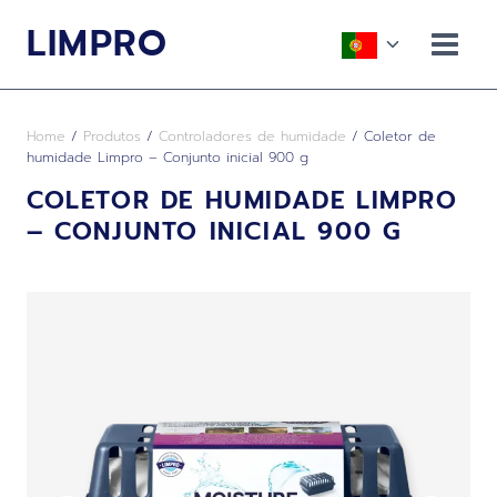
Skip
LIMPRO
to
Toggle
content
child
menu
Home
/
Produtos
/
Controladores de humidade
/
Coletor de
humidade Limpro – Conjunto inicial 900 g
COLETOR DE HUMIDADE LIMPRO
– CONJUNTO INICIAL 900 G