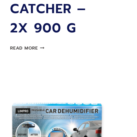
CATCHER –
2X 900 G
NÁPLŇ
READ MORE
LIMPRO
MOISTURE
CATCHER
–
2X
900
G