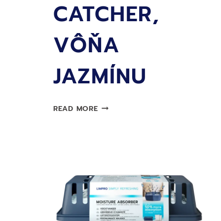
CATCHER,
VÔŇA
JAZMÍNU
NÁPLŇ
READ MORE
LIMPRO
MOISTURE
CATCHER,
VÔŇA
JAZMÍNU