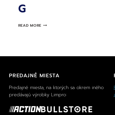
G
POHLCOVAČ
READ MORE
VLHKOSTI
LIMPRO
–
ŠTARTOVACIA
SADA
450
G
PREDAJNÉ MIESTA
Predajné miesta, na ktorých sa okrem iného
predávajú výrobky Limpro: