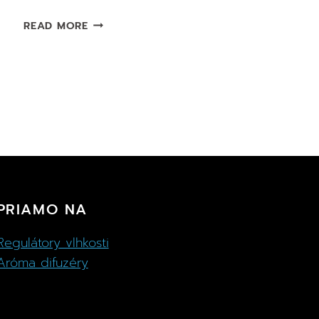
ODVLHČOVAČ
READ MORE
VZDUCHU
DO
AUTA
LIMPRO
–
400
G
PRIAMO NA
Regulátory vlhkosti
Aróma difuzéry