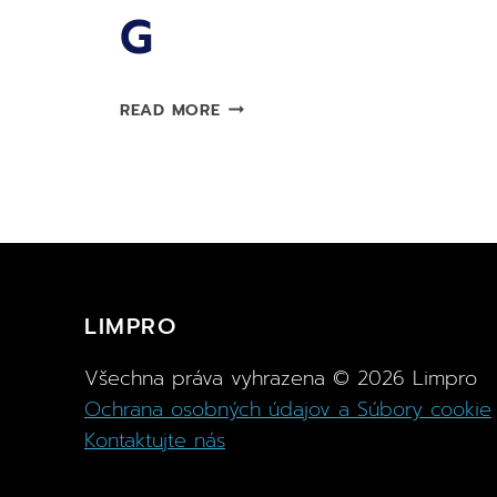
G
POHLCOVAČ
READ MORE
VLHKOSTI
LIMPRO
–
ŠTARTOVACIA
SADA
900
G
LIMPRO
Všechna práva vyhrazena ©
2026
Limpro
Ochrana osobných údajov a Súbory cookie
Kontaktujte nás