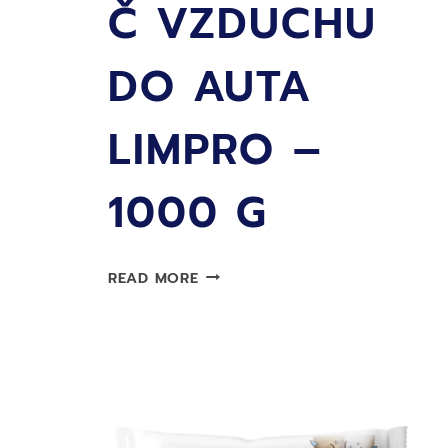
Č VZDUCHU
DO AUTA
LIMPRO –
1000 G
ODVLHČOVAČ
READ MORE
VZDUCHU
DO
AUTA
LIMPRO
–
1000
G