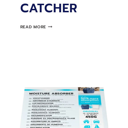
CATCHER
NÁPLŇ
READ MORE
LIMPRO
MOISTURE
CATCHER