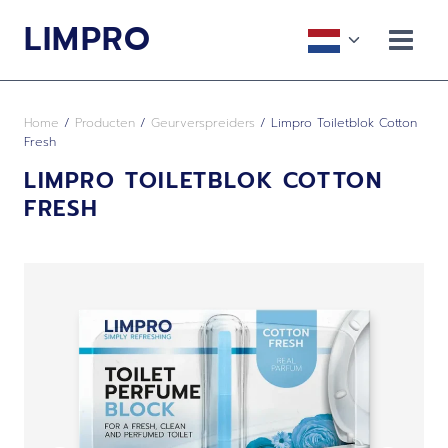
Doorgaan
LIMPRO
naar
Toggle
inhoud
submenu
Home
/
Producten
/
Geurverspreiders
/
Limpro Toiletblok Cotton
Fresh
LIMPRO TOILETBLOK COTTON
FRESH